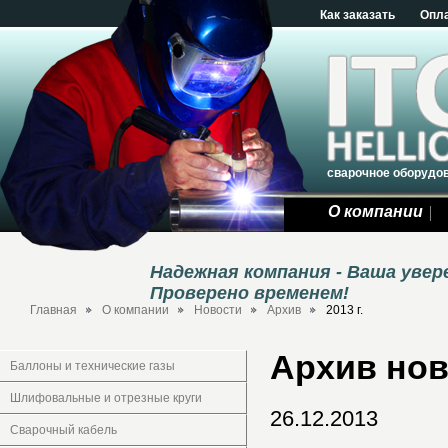
Как заказать
Опл
сварочное оборудо
О компании
Надежная компания - Ваша уве
Проверено временем!
Главная
О компании
Новости
Архив
2013 г.
Архив нов
Баллоны и технические газы
Шлифовальные и отрезные круги
26.12.2013
Сварочный кабель