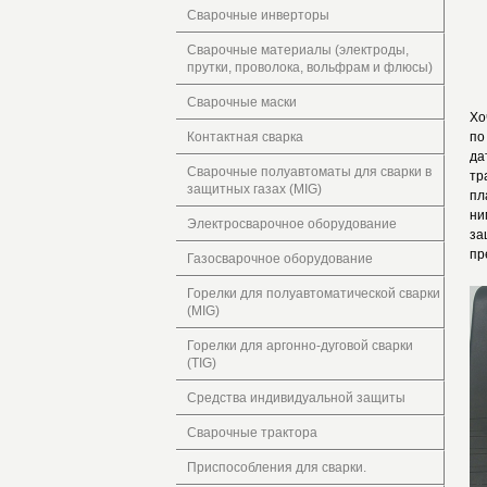
Сварочные инверторы
Сварочные материалы (электроды,
прутки, проволока, вольфрам и флюсы)
Сварочные маски
Хо
Контактная сварка
по
да
Сварочные полуавтоматы для сварки в
тр
защитных газах (MIG)
пл
ни
Электросварочное оборудование
за
пр
Газосварочное оборудование
Горелки для полуавтоматической сварки
(MIG)
Горелки для аргонно-дуговой сварки
(TIG)
Средства индивидуальной защиты
Сварочные трактора
Приспособления для сварки.