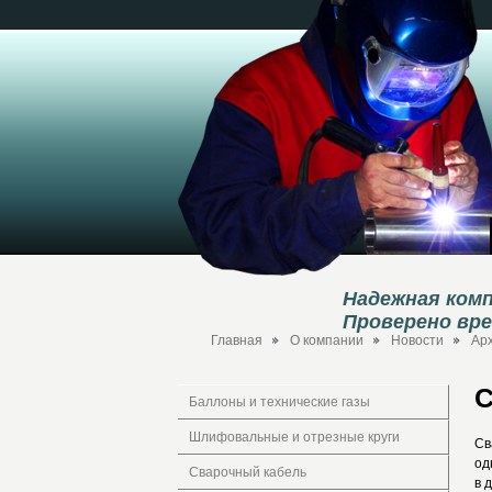
Надежная комп
Проверено вр
Главная
О компании
Новости
Ар
С
Баллоны и технические газы
Шлифовальные и отрезные круги
Св
од
Сварочный кабель
в 