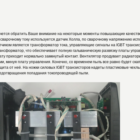
чется обратить Ваше внимание на некоторые моменты повышающие качество 
 сварочному току используется датчик Холла, по сварочному напряжению исп
тчиком является трансформатор тока, управляющие сигналы на IGBT транзи
ансформатор, что обеспечивает полную гальваническую развязку платы управ
ату приходит нормально замкнутый контакт. Вентилятор продувает радиато
ми, минуя плату управления. Конечно, со временем пыль все равно будет ска
щита от неё. На ножки силовых IGBT транзисторов надеты пластиковые чехл
едотвращения попадания токопроводящей пыли.