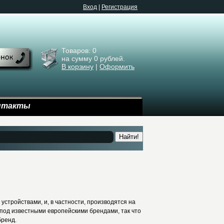
Bход
|
Регистрация
Товаров:
0
на сумму
0
рублей.
В корзину
|
Оформить
нтакты
Найти!
тройствами, и, в частности, производятся на
 под известными европейскими брендами, так что
бренд.