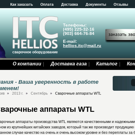
Как заказать
Оплата
Доставка
Документы
Отзывы
Телефоны:
(495) 225-32-16
(903) 664-76-84
E-mail:
hellios.itc@mail.ru
сварочное оборудование
О компании
Доставка газа
Каталог
Ко
ания - Ваша уверенность в работе
еменем!
хив
2013 г.
Сентябрь
Сварочные аппараты WTL
варочные аппараты WTL
арочные аппараты производства WTL являются качественными и надежными ус
ном из крупнейших китайских заводов, который так же производит продукцию
данном случае качество на очень и очень высоком уровне и без переплаты за 