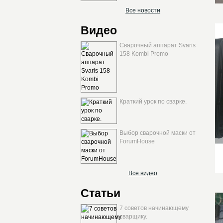
Все новости
Видео
Сварочный аппарат Svaris
158 Kombi Promo
Краткий урок по сварке.
Выбор сварочной маски от
ForumHouse
Все видео
Статьи
7 советов начинающему
сварщику.