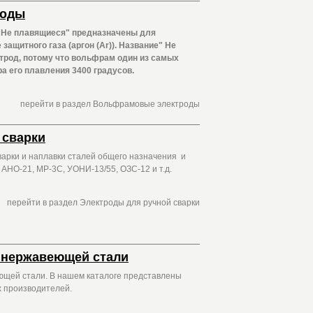
роды
плавящиеся" предназначены для
 защитного газа (аргон (Ar)). Название" Не
род, потому что вольфрам один из самых
а его плавления 3400 градусов.
перейти в раздел Вольфрамовые электроды
 сварки
арки и наплавки сталей общего назначения и
 АНО-21, МР-3С, УОНИ-13/55, ОЗС-12 и т.д.
перейти в раздел Электроды для ручной сварки
 нержавеющей стали
щей стали. В нашем каталоге представлены
х производителей.