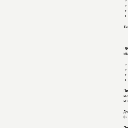
Вы
Пр
ма
Пр
ме
ма
Дл
фл
Пр