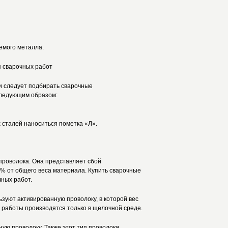
емого металла.
 сварочных работ
и следует подбирать сварочные
следующим образом:
 сталей наноситься пометка «Л».
проволока. Она представляет сбой
0% от общего веса материала. Купить сварочные
ных работ.
зуют активированную проволоку, в которой вес
 работы производятся только в щелочной среде.
ую проволоку. Также этот тип проволоки