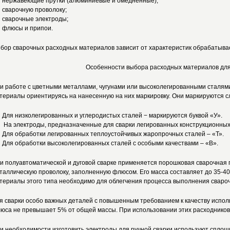
нержавеющие прутки (алюминиевые и омедненные);
сварочную проволоку;
сварочные электроды;
флюсы и припои.
бор сварочных расходных материалов зависит от характеристик обрабатыва
Особенности выбора расходных материалов для
и работе с цветными металлами, чугунами или высоколегированными сталям
териалы ориентируясь на нанесенную на них маркировку. Они маркируются 
Для низколегированных и углеродистых сталей − маркируются буквой «У».
На электроды, предназначенные для сварки легированных конструкционных
Для обработки легированных теплоустойчивых жаропрочных сталей – «Т».
Для обработки высоколегированных сталей с особыми качествами – «В».
и полуавтоматической и дуговой сварке применяется порошковая сварочная 
таллическую проволоку, заполненную флюсом. Его масса составляет до 35-4
териалы этого типа необходимо для облегчения процесса выполнения свароч
я сварки особо важных деталей с повышенным требованием к качеству исполь
юса не превышает 5% от общей массы. При использовании этих расходников
и необходимости изготовить электроды для ручной сварки используют сплошн