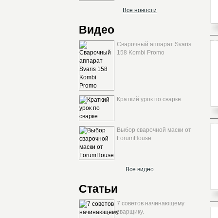
Все новости
Видео
Сварочный аппарат Svaris
158 Kombi Promo
Краткий урок по сварке.
Выбор сварочной маски от
ForumHouse
Все видео
Статьи
7 советов начинающему
сварщику.