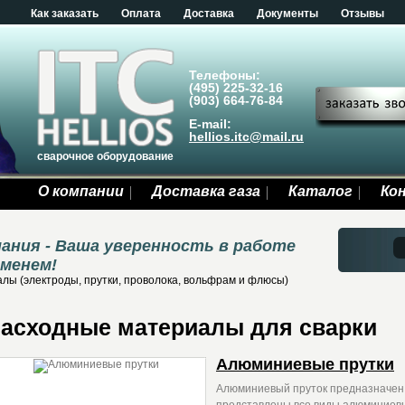
Как заказать
Оплата
Доставка
Документы
Отзывы
Телефоны:
(495) 225-32-16
(903) 664-76-84
E-mail:
hellios.itc@mail.ru
сварочное оборудование
О компании
Доставка газа
Каталог
Ко
ания - Ваша уверенность в работе
еменем!
лы (электроды, прутки, проволока, вольфрам и флюсы)
асходные материалы для сварки
Алюминиевые прутки
Алюминиевый пруток предназначен д