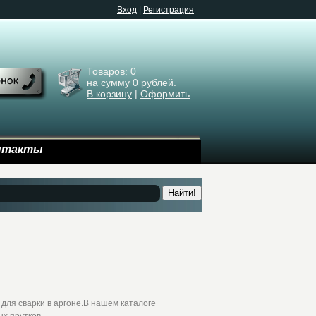
Bход
|
Регистрация
Товаров:
0
на сумму
0
рублей.
В корзину
|
Оформить
нтакты
Найти!
ля сварки в аргоне.В нашем каталоге