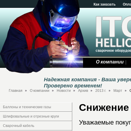
Как заказать
Опл
сварочное оборудо
О компании
Надежная компания - Ваша уве
Проверено временем!
Главная
О компании
Новости
Архив
2013 г.
Март
Снижение 
Баллоны и технические газы
Шлифовальные и отрезные круги
Уважаемые покуп
Сварочный кабель