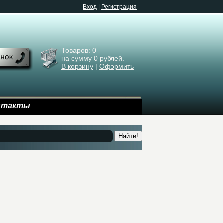
Bход
|
Регистрация
Товаров:
0
на сумму
0
рублей.
В корзину
|
Оформить
нтакты
Найти!