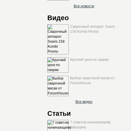
Все новости
Видео
Сварочный аппарат Svaris
158 Kombi Promo
Краткий урок по сварке.
Выбор сварочной маски от
ForumHouse
Все видео
Статьи
7 советов начинающему
сварщику.