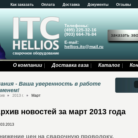
Как заказать
Оплата
Доставка
Документы
Отзывы
Телефоны:
(495) 225-32-16
(903) 664-76-84
E-mail:
hellios.itc@mail.ru
сварочное оборудование
О компании
Доставка газа
Каталог
Ко
ания - Ваша уверенность в работе
еменем!
хив
2013 г.
Март
рхив новостей за март 2013 года
.03.2013
нижение цен на сварочную проволоку.