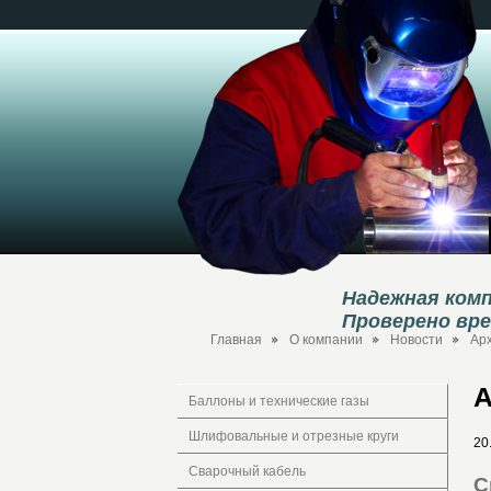
Надежная комп
Проверено вр
Главная
О компании
Новости
Ар
А
Баллоны и технические газы
Шлифовальные и отрезные круги
20
Сварочный кабель
С