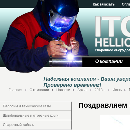
Как заказать
Опл
сварочное оборудо
О компании
Надежная компания - Ваша уве
Проверено временем!
Главная
О компании
Новости
Архив
2013 г.
Июнь
Поздравляем 
Баллоны и технические газы
Шлифовальные и отрезные круги
Сварочный кабель