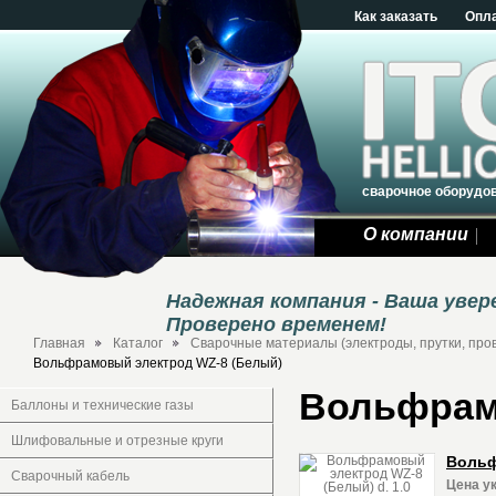
Как заказать
Опл
сварочное оборудо
О компании
Надежная компания - Ваша уве
Проверено временем!
Главная
Каталог
Сварочные материалы (электроды, прутки, про
Вольфрамовый электрод WZ-8 (Белый)
Вольфрам
Баллоны и технические газы
Шлифовальные и отрезные круги
Вольф
Сварочный кабель
Цена ук