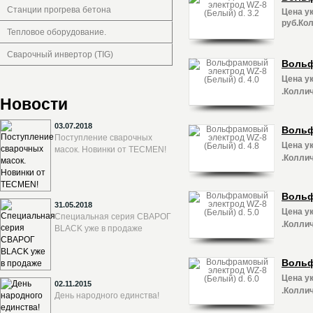
Станции прогрева бетона
Цена ук
руб.Кол
Тепловое оборудование.
Сварочный инвертор (TIG)
Вольф
Цена ук
.Коллич
Новости
03.07.2018
Вольф
Поступление сварочных
Цена ук
масок. Новинки от TECMEN!
.Коллич
Вольф
31.05.2018
Цена ук
Специальная серия СВАРОГ
.Коллич
BLACK уже в продаже
Вольф
Цена ук
02.11.2015
.Коллич
День народного единства!