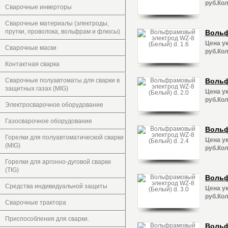
руб.Кол
Сварочные инверторы
Сварочные материалы (электроды,
прутки, проволока, вольфрам и флюсы)
Вольф
Цена ук
Сварочные маски
руб.Кол
Контактная сварка
Сварочные полуавтоматы для сварки в
Вольф
защитных газах (MIG)
Цена ук
руб.Кол
Электросварочное оборудование
Газосварочное оборудование
Вольф
Горелки для полуавтоматической сварки
Цена ук
(MIG)
руб.Кол
Горелки для аргонно-дуговой сварки
(TIG)
Вольф
Средства индивидуальной защиты
Цена ук
руб.Кол
Сварочные трактора
Приспособления для сварки.
Вольф