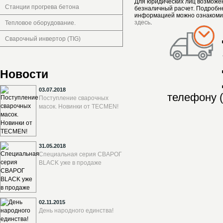
Для юридических лиц возможе
Станции прогрева бетона
безналичный расчет. Подробн
информацией можно ознакоми
здесь
.
Тепловое оборудование.
Сварочный инвертор (TIG)
Новости
03.07.2018
телефону (
Поступление сварочных
масок. Новинки от TECMEN!
31.05.2018
Специальная серия СВАРОГ
BLACK уже в продаже
02.11.2015
День народного единства!