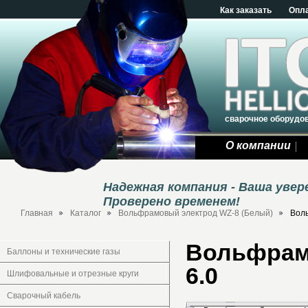
Как заказать
Опл
сварочное оборудо
О компании
Надежная компания - Ваша уве
Проверено временем!
Главная
Каталог
Вольфрамовый электрод WZ-8 (Белый)
Воль
Вольфрамо
Баллоны и технические газы
6.0
Шлифовальные и отрезные круги
Сварочный кабель