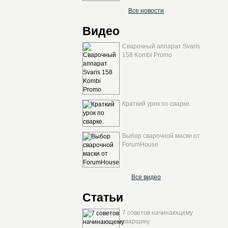
Все новости
Видео
Сварочный аппарат Svaris
158 Kombi Promo
Краткий урок по сварке.
Выбор сварочной маски от
ForumHouse
Все видео
Статьи
7 советов начинающему
сварщику.