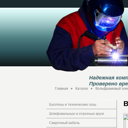
Надежная комп
Проверено вр
Главная
Каталог
Вольфрамовый элек
В
Баллоны и технические газы
Шлифовальные и отрезные круги
Сварочный кабель