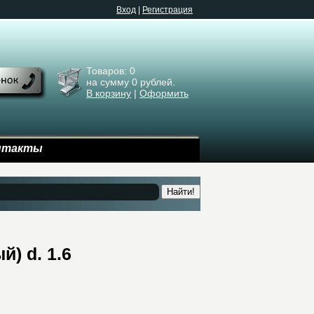
Bход
|
Регистрация
Товаров:
0
на сумму
0
рублей.
В корзину
|
Оформить
нтакты
Найти!
) d. 1.6