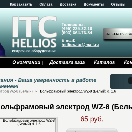
Как заказать
Оплата
Доставка
Документы
Отзывы
Телефоны:
(495) 225-32-16
(903) 664-76-84
E-mail:
hellios.itc@mail.ru
сварочное оборудование
О компании
Доставка газа
Каталог
Ко
ания - Ваша уверенность в работе
еменем!
трод WZ-8 (Белый)
Вольфрамовый электрод WZ-8 (Белый) d. 1.6
ольфрамовый электрод WZ-8 (Белый
65 руб.