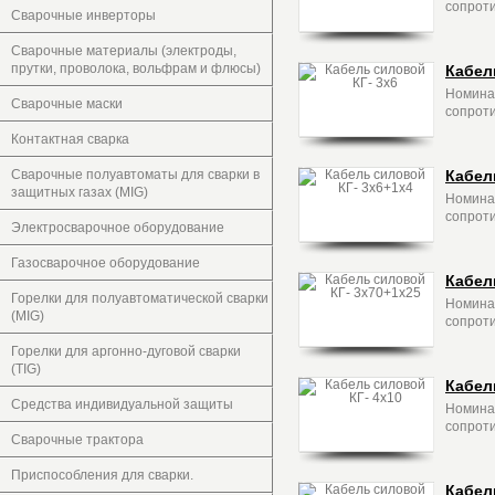
сопроти
Сварочные инверторы
Сварочные материалы (электроды,
прутки, проволока, вольфрам и флюсы)
Кабел
Номинал
Сварочные маски
сопроти
Контактная сварка
Сварочные полуавтоматы для сварки в
Кабел
защитных газах (MIG)
Номинал
сопроти
Электросварочное оборудование
Газосварочное оборудование
Кабел
Горелки для полуавтоматической сварки
Номинал
(MIG)
сопроти
Горелки для аргонно-дуговой сварки
(TIG)
Кабел
Средства индивидуальной защиты
Номинал
сопроти
Сварочные трактора
Приспособления для сварки.
Кабел