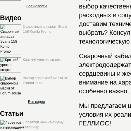
выбор качественн
Все новости
расходных и соп
Видео
доставим техниче
Сварочный аппарат Svaris
выбрать? Консул
158 Kombi Promo
технологическую 
Сварочный кабел
Краткий урок по сварке.
электрододержате
сердцевины и же
Выбор сварочной маски от
внимание на хара
ForumHouse
особенно важно,
Все видео
Мы предлагаем ш
Статьи
условия их реал
ГЕЛЛИОС!
7 советов начинающему
сварщику.