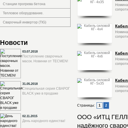
Станции прогрева бетона
Номинал
сопроти
Тепловое оборудование.
Сварочный инвертор (TIG)
Кабел
Номинал
сопроти
Новости
03.07.2018
Кабел
Поступление сварочных
Номинал
масок. Новинки от TECMEN!
сопроти
Кабел
31.05.2018
Номинал
Специальная серия СВАРОГ
сопроти
BLACK уже в продаже
Страницы:
1
2
ООО «ИТЦ ГЕЛЛИ
02.11.2015
День народного единства!
надёжного сваро