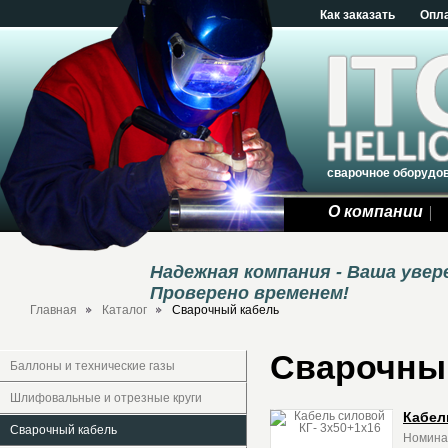
Как заказать
Опл
сварочное оборудо
О компании
Надежная компания - Ваша уве
Проверено временем!
Главная
Каталог
Сварочный кабель
Сварочны
Баллоны и технические газы
Шлифовальные и отрезные круги
Кабел
Сварочный кабель
Номинал