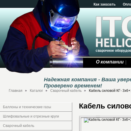
Как заказать
Опл
сварочное оборудо
О компании
Надежная компания - Ваша уве
Проверено временем!
Главная
Каталог
Сварочный кабель
Кабель силовой КГ- 3х6+
Кабель силово
Баллоны и технические газы
Шлифовальные и отрезные круги
Сварочный кабель