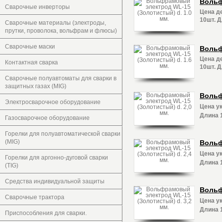
Вольф
Сварочные инверторы
Цена де
10шт. 
Сварочные материалы (электроды,
прутки, проволока, вольфрам и флюсы)
Сварочные маски
Вольф
Цена де
Контактная сварка
10шт. 
Сварочные полуавтоматы для сварки в
защитных газах (MIG)
Вольф
Электросварочное оборудование
Цена ук
Длина 
Газосварочное оборудование
Горелки для полуавтоматической сварки
(MIG)
Вольф
Цена ук
Горелки для аргонно-дуговой сварки
Длина 
(TIG)
Средства индивидуальной защиты
Вольф
Сварочные трактора
Цена ук
Длина 
Приспособления для сварки.