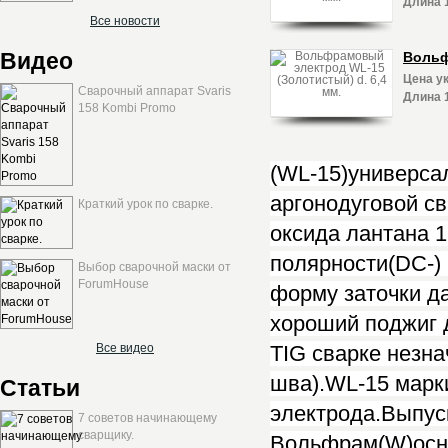
Длина 
Все новости
Видео
Вольф
Цена ук
Сварочный аппарат Svaris
Длина 1
158 Kombi Promo
(WL-15)универса
аргонодуговой св
Краткий урок по сварке.
оксида лантана 1
полярности(DC-)
Выбор сварочной маски от
ForumHouse
форму заточки да
хороший поджиг 
Все видео
TIG сварке незна
шва).WL-15
марк
Статьи
электрода.Выпус
7 советов начинающему
сварщику.
Вольфрам(W)
ос