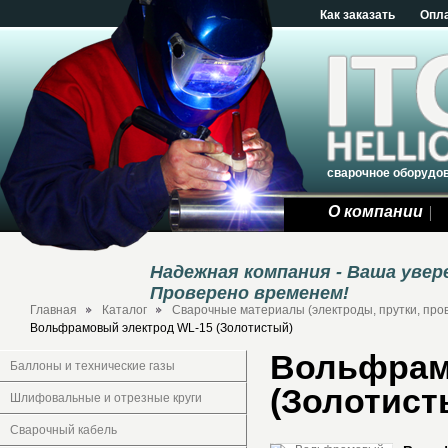
Как заказать
Опл
сварочное оборудо
О компании
Надежная компания - Ваша уве
Проверено временем!
Главная
Каталог
Сварочные материалы (электроды, прутки, про
Вольфрамовый электрод WL-15 (Золотистый)
Вольфрам
Баллоны и технические газы
(Золотист
Шлифовальные и отрезные круги
Сварочный кабель