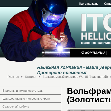
Как заказать
Опл
сварочное оборудо
О компании
Надежная компания - Ваша уве
Проверено временем!
Главная
Каталог
Вольфрамовый электрод WL-15 (Золотистый)
Вольфрам
Баллоны и технические газы
(Золотисты
Шлифовальные и отрезные круги
Сварочный кабель