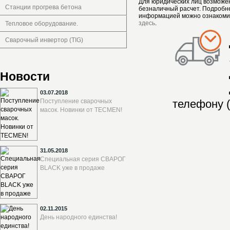
Для юридических лиц возможе
Станции прогрева бетона
безналичный расчет. Подробн
информацией можно ознакоми
здесь
.
Тепловое оборудование.
Сварочный инвертор (TIG)
Новости
03.07.2018
Поступление сварочных
телефону (
масок. Новинки от TECMEN!
31.05.2018
Специальная серия СВАРОГ
BLACK уже в продаже
02.11.2015
День народного единства!