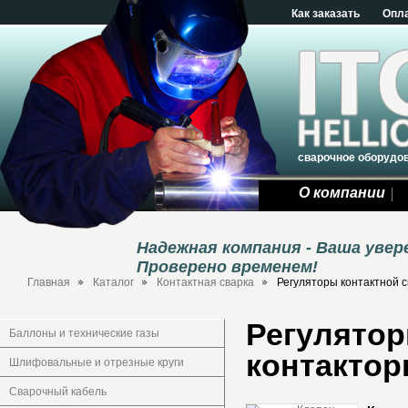
Как заказать
Опл
сварочное оборудо
О компании
Надежная компания - Ваша уве
Проверено временем!
Главная
Каталог
Контактная сварка
Регуляторы контактной с
Регулятор
Баллоны и технические газы
контактор
Шлифовальные и отрезные круги
Сварочный кабель