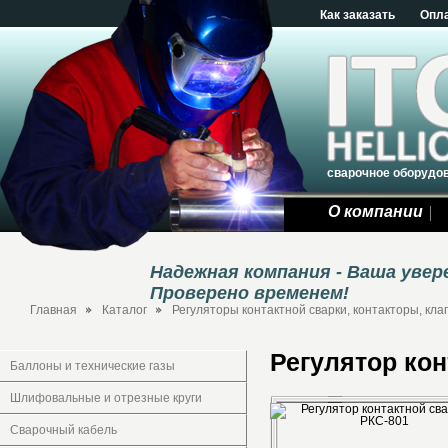
Как заказать
Опл
сварочное оборудо
О компании
Надежная компания - Ваша уве
Проверено временем!
Главная
Каталог
Регуляторы контактной сварки, контакторы, кла
Регулятор кон
Баллоны и технические газы
Шлифовальные и отрезные круги
Сварочный кабель