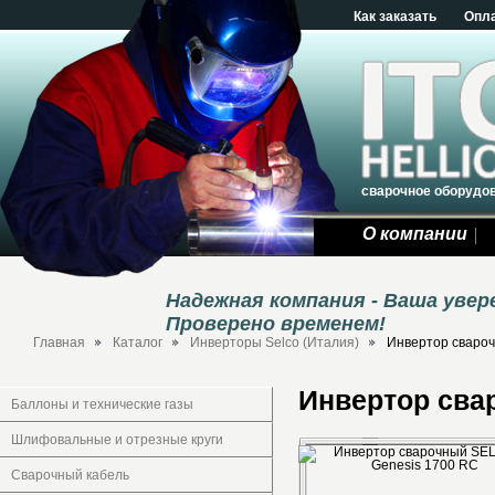
Как заказать
Опл
сварочное оборудо
О компании
Надежная компания - Ваша уве
Проверено временем!
Главная
Каталог
Инверторы Selco (Италия)
Инвертор сваро
Инвертор сва
Баллоны и технические газы
Шлифовальные и отрезные круги
Сварочный кабель