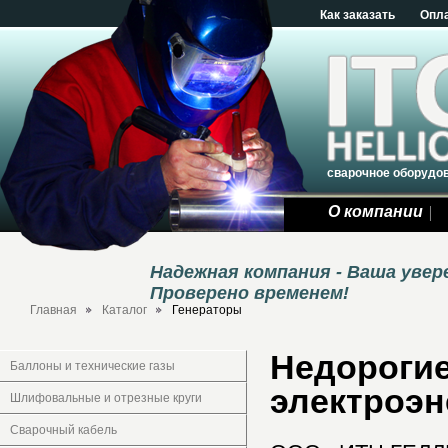
Как заказать
Опл
сварочное оборудо
О компании
Надежная компания - Ваша уве
Проверено временем!
Главная
Каталог
Генераторы
Недороги
Баллоны и технические газы
электроэн
Шлифовальные и отрезные круги
Сварочный кабель