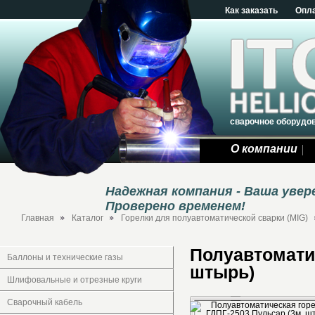
Как заказать
Опл
сварочное оборудо
О компании
Надежная компания - Ваша уве
Проверено временем!
Главная
Каталог
Горелки для полуавтоматической сварки (MIG)
Полуавтоматич
Баллоны и технические газы
штырь)
Шлифовальные и отрезные круги
Сварочный кабель