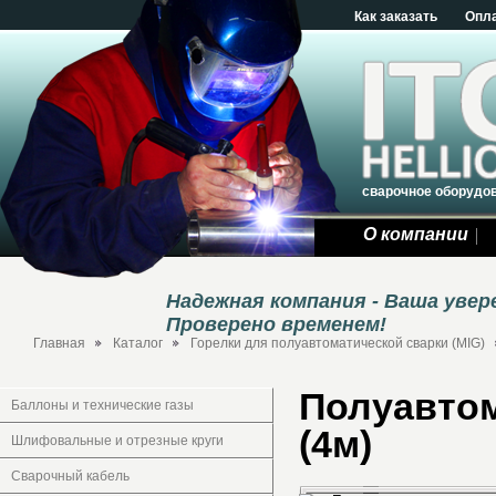
Как заказать
Опл
сварочное оборудо
О компании
Надежная компания - Ваша уве
Проверено временем!
Главная
Каталог
Горелки для полуавтоматической сварки (MIG)
Полуавтом
Баллоны и технические газы
(4м)
Шлифовальные и отрезные круги
Сварочный кабель