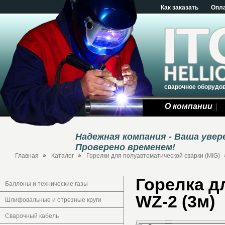
Как заказать
Опл
сварочное оборудо
О компании
Надежная компания - Ваша уве
Проверено временем!
Главная
Каталог
Горелки для полуавтоматической сварки (MIG)
Горелка д
Баллоны и технические газы
WZ-2 (3м)
Шлифовальные и отрезные круги
Сварочный кабель