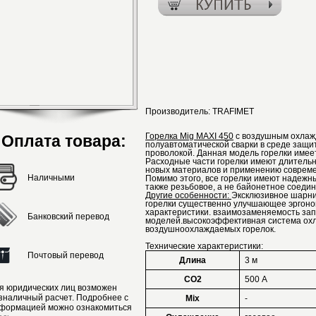
Производитель:
TRAFIMET
Горелка Mig MAXI 450
с воздушным охлаж
Оплата товара:
полуавтоматической сварки в среде защит
проволокой. Данная модель горелки имее
Расходные части горелки имеют длительн
новых материалов и применению совреме
Наличными
Помимо этого, все горелки имеют надежн
также резьбовое, а не байонетное соеди
Другие особенности:
Эксклюзивное шарни
горелки существенно улучшающее эргоно
характеристики. взаимозаменяемость за
Банковский перевод
моделей.высокоэффективная система охл
воздушноохлаждаемых горелок.
Технические характеристики:
Почтовый перевод
Длина
3 м
CO2
500 А
я юридических лиц возможен
зналичный расчет. Подробнее с
Mix
-
формацией можно ознакомиться