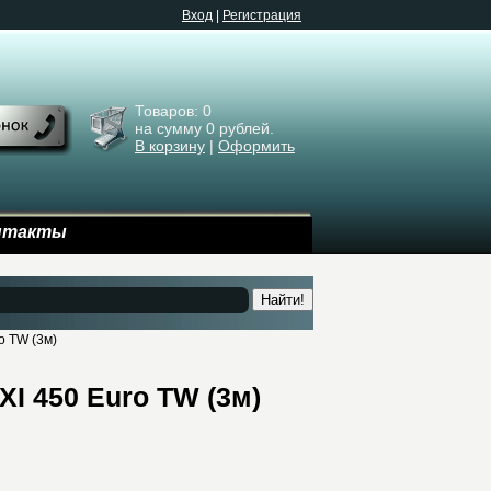
Bход
|
Регистрация
Товаров:
0
на сумму
0
рублей.
В корзину
|
Оформить
нтакты
Найти!
o TW (3м)
I 450 Euro TW (3м)