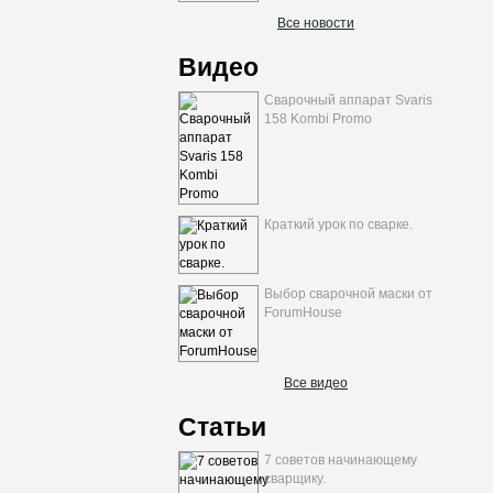
Все новости
Видео
Сварочный аппарат Svaris
158 Kombi Promo
Краткий урок по сварке.
Выбор сварочной маски от
ForumHouse
Все видео
Статьи
7 советов начинающему
сварщику.