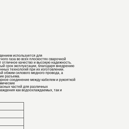
дением используется для
ного газа во всех плоскостях сварочной
т отличное качество и высокую надежность.
ый срок эксплуатации, благодаря внедрению
нных технологий при их изготовлении.
ый обжим силового медного провода, а
ние разъема.
рное соединение между кабелем и рукояткой
мические
пасных частей для различных
аждения как водоохлаждаемых, так и