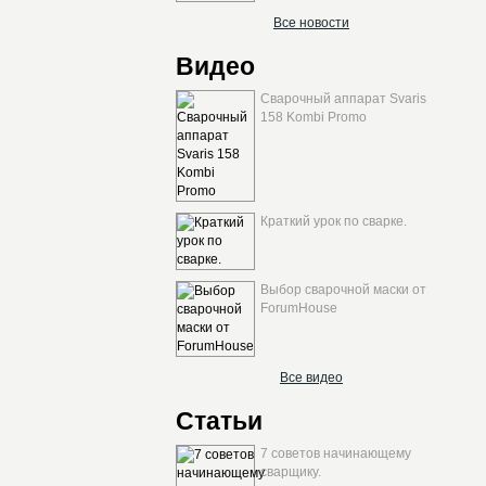
Все новости
Видео
Сварочный аппарат Svaris
158 Kombi Promo
Краткий урок по сварке.
Выбор сварочной маски от
ForumHouse
Все видео
Статьи
7 советов начинающему
сварщику.