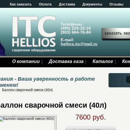
Как заказать
Оплата
Доставка
Документы
Отзывы
Телефоны:
(495) 225-32-16
(903) 664-76-84
E-mail:
hellios.itc@mail.ru
сварочное оборудование
О компании
Доставка газа
Каталог
Ко
ания - Ваша уверенность в работе
еменем!
Баллон сварочной смеси (40л)
аллон сварочной смеси (40л)
7600 руб.