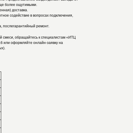
ще более ощутимыми.
енная) доставка.
ртное содействие в вопросах подключения,
а, послегарантийный ремонт.
й смеси, обращайтесь к специалистам «ИТЦ
16 или оформляйте онлайн-заявку на
ых).