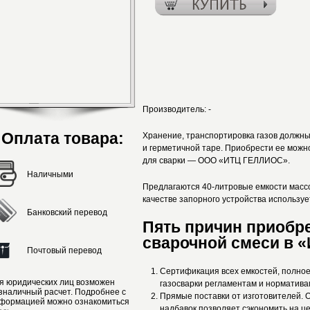
Производитель:
-
Оплата товара:
Хранение, транспортировка газов должн
и герметичной таре. Приобрести ее мож
для сварки — ООО «ИТЦ ГЕЛЛИОС».
Наличными
Предлагаются 40-литровые емкости массой
качестве запорного устройства используе
Банковский перевод
Пять причин приобр
сварочной смеси в 
Почтовый перевод
Сертификация всех емкостей, полно
я юридических лиц возможен
газосварки регламентам и нормативам
зналичный расчет. Подробнее с
Прямые поставки от изготовителей. 
формацией можно ознакомиться
надбавок позволяет сэкономить на ц