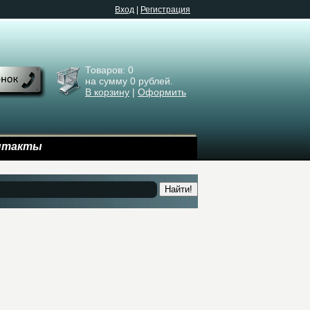
Bход
|
Регистрация
Товаров:
0
на сумму
0
рублей.
В корзину
|
Оформить
нтакты
Найти!