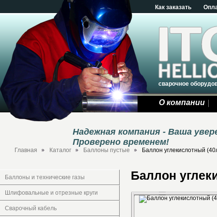
Как заказать
Опл
сварочное оборудо
О компании
Надежная компания - Ваша уве
Проверено временем!
Главная
Каталог
Баллоны пустые
Баллон углекислотный (40
Баллон углеки
Баллоны и технические газы
Шлифовальные и отрезные круги
Сварочный кабель