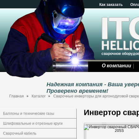
Как заказать
Опл
сварочное оборудо
О компании
Надежная компания - Ваша уве
Проверено временем!
Главная
Каталог
Сварочные инверторы для аргонодуговой сварки
Инвертор сва
Баллоны и технические газы
Шлифовальные и отрезные круги
Сварочный кабель