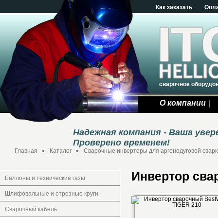
Как заказать
Опл
сварочное оборудо
О компании
Надежная компания - Ваша уве
Проверено временем!
Главная
Каталог
Сварочные инверторы для аргонодуговой сварки
Инвертор сва
Баллоны и технические газы
Шлифовальные и отрезные круги
Сварочный кабель