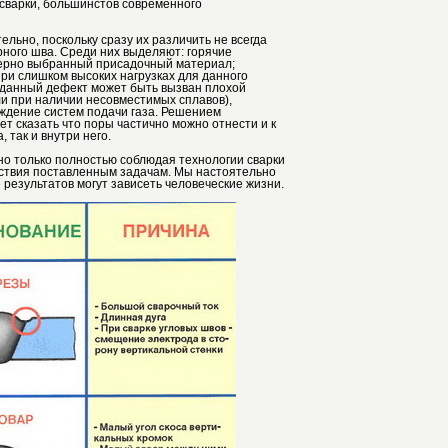
 сварки, большинстов современного
льно, поскольку сразу их различить не всегда
рного шва. Среди них выделяют: горячие
верно выбранный присадочный материал;
ри слишком высоких нагрузках для данного
- данный дефект может быть вызван плохой
ли при наличии несовместимых сплавов),
еждение систем подачи газа. Решением
т сказать что поры частично можно отнести и к
 так и внутри него.
но только полностью соблюдая технологии сварки
тствия поставленным задачам. Мы настоятельно
результатов могут зависеть человеческие жизни.