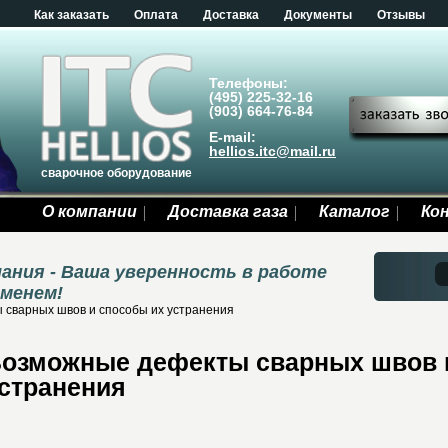
Как заказать
Оплата
Доставка
Документы
Отзывы
Телефоны:
(495) 225-32-16
(903) 664-76-84
E-mail:
hellios.itc@mail.ru
сварочное оборудование
О компании
Доставка газа
Каталог
Ко
ания - Ваша уверенность в работе
еменем!
сварных швов и способы их устранения
озможные дефекты сварных швов 
странения