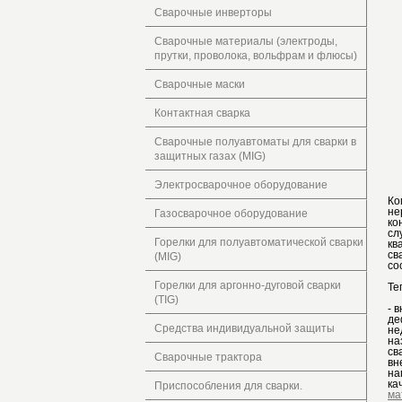
Сварочные инверторы
Сварочные материалы (электроды,
прутки, проволока, вольфрам и флюсы)
Сварочные маски
Контактная сварка
Сварочные полуавтоматы для сварки в
защитных газах (MIG)
Электросварочное оборудование
Ко
не
Газосварочное оборудование
ко
сл
Горелки для полуавтоматической сварки
кв
св
(MIG)
со
Горелки для аргонно-дуговой сварки
Те
(TIG)
- 
де
Средства индивидуальной защиты
не
на
св
Сварочные трактора
вн
на
ка
Приспособления для сварки.
ма