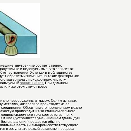
 внешние, внутренние соответственно
допустимые и недопустимые, что зависит от
бует устранения. Хотя как и в обльшинстве
едует обратитьь внимание на такие факторы как
ого материала с присадочным, чистоту
спользуемый
защитный газ
.
При должном
у или же отсутствуют вовсе.
 видно невооруженным глазом. Одним из таких
у металла, как правило происходит из-за
мок соединения. Обратным его проявлением можно
 зачастую происходит из-за слишком сильного
ижением сварочного тока соответственно. К
аям шва), устраняется уменьшением длины дуги,
 без сплавления), решается обычно
равильные пасты) и выбором соответствующего
тся в результате резкой остановки процесса