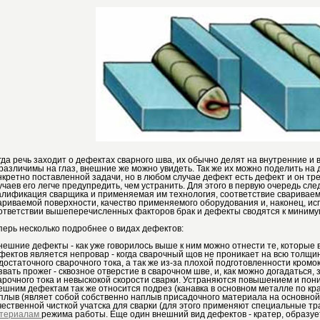
гда речь заходит о дефектах сварного шва, их обычно делят на внутренние и
различимы на глаз, внешние же можно увидеть. Так же их можно поделить на 
нкретно поставленной задачи, но в любом случае дефект есть дефект и он тре
учаев его легче предупредить, чем устранить. Для этого в первую очередь сл
алификация сварщика и применяемая им технология, соответствие свариваем
ариваемой поверхности, качество применяемого оборудования и, наконец, и
ответствии вышеперечисленных факторов брак и дефекты сводятся к минимум
перь несколько подробнее о видах дефектов:
внешние дефекты - как уже говорилось выше к ним можно отнести те, которые
фектов является непровар - когда сварочный щов не проникает на всю толщин
достаточного сварочного тока, а так же из-за плохой подготовленности кро
звать прожег - сквозное отверстие в сварочном шве, и, как можно догадаться,
арочного тока и невыскокой скорости сварки. Устраняются повышением и пон
ешним дефектам так же относится подрез (канавка в основном металле по кр
плыв (являет собой собственно наплыв присадочного материала на основной
чественной чисткой учатска для сварки (для этого применяют специальные т
териалам
режима работы. Еще один внешний вид дефектов - кратер, образуе