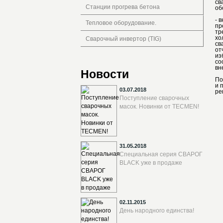
св
Станции прогрева бетона
об
- 
Тепловое оборудование.
пр
тр
хо
Сварочный инвертор (TIG)
св
от
из
со
вн
Новости
По
и 
03.07.2018
ре
Поступление сварочных
масок. Новинки от TECMEN!
31.05.2018
Специальная серия СВАРОГ
BLACK уже в продаже
02.11.2015
День народного единства!