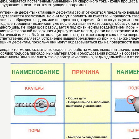
арки, решается постепенным уменьшением сварочного тока к концу процесса
орудования имеют соответствующие программы.
внутренние дефекты - к таковым дефектам стоит относиться предельно внимате
едставляется возможным, но они могут повлиять на качество и прочность сва
ещины - образуются вдоль или поперек шва, а причиной зачастую служит не
лодные трещины - возникают уже после остывания материалов, образуются п
арного шва, т.е. когда шов разрушается под физическим воздействием; поры 
чисткой сварочной поверхности (присутствие масел, краски на поверхности и
быточный или слабый поток защитного газа, а так же засор в сопле или повр
ответственно является устранение вышеперечисленных причин. Так же следуе
ешним дефектам, поскольку они могут образовываться как на поверхности шва,
дводя итог можно сказать что сварочные работы можно выполнить качествен
порядок подбора присадочных материалов и оборудования исходя из соотве
комендуем Вам выполнять свою работу качественно, ведь в дальнейшем от ее 