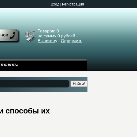
Bход
|
Регистрация
Товаров:
0
на сумму
0
рублей.
В корзину
|
Оформить
нтакты
Найти!
и способы их