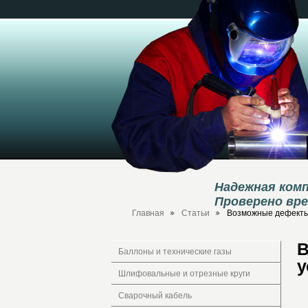
Надежная комп
Проверено вр
Главная
Статьи
Возможные дефекты 
В
Баллоны и технические газы
у
Шлифовальные и отрезные круги
Сварочный кабель