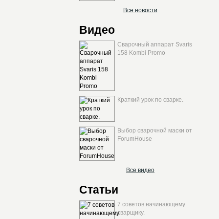
Все новости
Видео
Сварочный аппарат Svaris
158 Kombi Promo
Краткий урок по сварке.
Выбор сварочной маски от
ForumHouse
Все видео
Статьи
7 советов начинающему
сварщику.