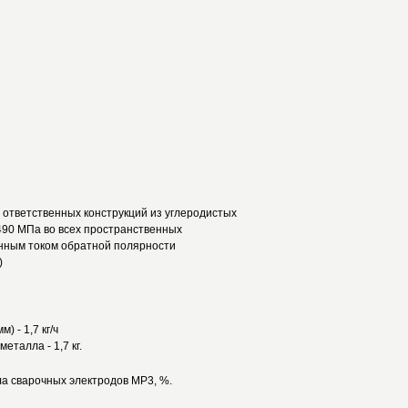
ответственных конструкций из углеродистых
490 МПа во всех пространственных
нным током обратной полярности
)
) - 1,7 кг/ч
еталла - 1,7 кг.
а сварочных электродов МР3, %.