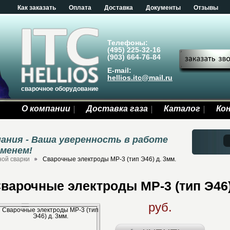
Как заказать
Оплата
Доставка
Документы
Отзывы
Телефоны:
(495) 225-32-16
(903) 664-76-84
E-mail:
hellios.itc@mail.ru
сварочное оборудование
О компании
Доставка газа
Каталог
Ко
ания - Ваша уверенность в работе
еменем!
ной сварки
Сварочные электроды МР-3 (тип Э46) д. 3мм.
варочные электроды МР-3 (тип Э46)
руб.