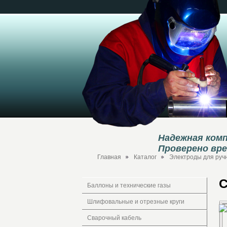
Надежная комп
Проверено вр
Главная
Каталог
Электроды для руч
С
Баллоны и технические газы
Шлифовальные и отрезные круги
Сварочный кабель