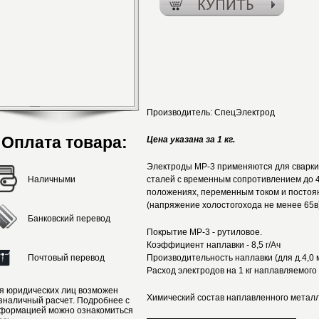
Производитель:
СпецЭлектрод
Оплата товара:
Цена указана за 1 кг.
Электроды МР-3 применяются для сварки 
Наличными
сталей с временным сопротивлением до 
положениях, переменным током и постоя
(напряжение холостогохода не менее 65в
Банковский перевод
Покрытие МР-3 - рутиловое.
Коэффициент наплавки - 8,5 г/Ач
Почтовый перевод
Производительность наплавки (для д.4,0 мм
Расход электродов на 1 кг наплавляемого м
я юридических лиц возможен
Химический состав наплавленного металл
зналичный расчет. Подробнее с
формацией можно ознакомиться