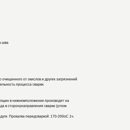
а шва
о очищенного от окислов и других загрязнений
льность процесса сварки.
толщин в нижнемположении производят на
а в сторонунаправления сварки (углом
дуги. Прокалка передсваркой: 170-200оС 1ч.