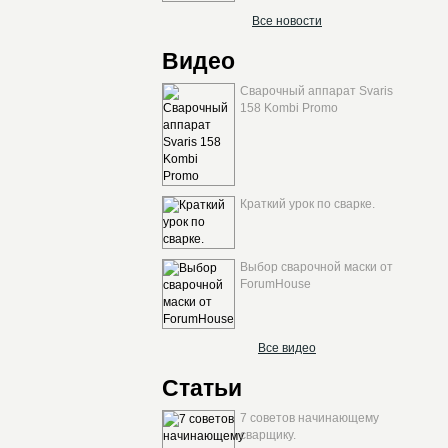
Все новости
Видео
Сварочный аппарат Svaris
158 Kombi Promo
Краткий урок по сварке.
Выбор сварочной маски от
ForumHouse
Все видео
Статьи
7 советов начинающему
сварщику.