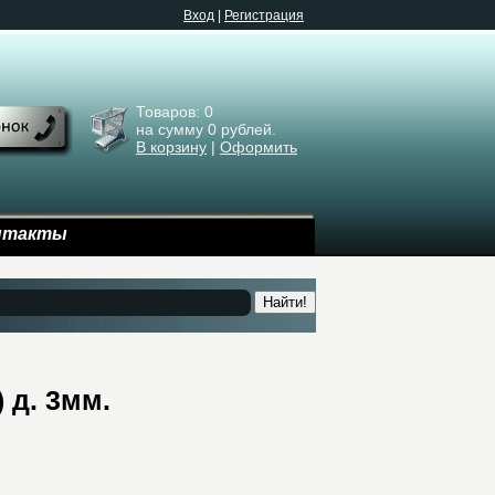
Bход
|
Регистрация
Товаров:
0
на сумму
0
рублей.
В корзину
|
Оформить
нтакты
Найти!
 д. 3мм.