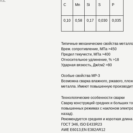
есь
.
C
Mn
Si
S
P
0,10
0,58
0,17
0,030
0,035
Типичные механические свойства металл
Врем. сопротивление, МПа >450
Предел текучести, МПа >400
Относительное удлинение, % >18
Ударная вязкость, Дж/см2 >80
Особые свойства МР-3
Возможна сварка влажного, ржавого, плох
металла. Имеют повышенную производите
Технологические особенности сварки
Сварку конструкций средних и больших 
повышенных режимах с наклоном электрод
назад).
Рекомендуется средняя и короткая длина 
ГОСТ Э46, ISO E433R23
AWE E6013,EN E382AR12