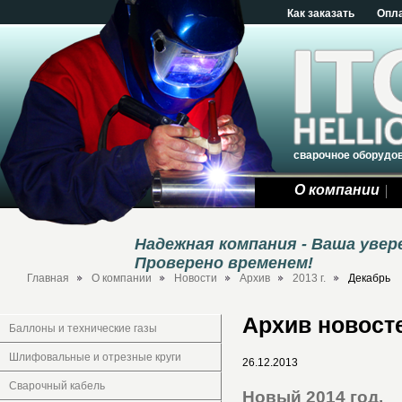
Как заказать
Опл
сварочное оборудо
О компании
Надежная компания - Ваша уве
Проверено временем!
Главная
О компании
Новости
Архив
2013 г.
Декабрь
Архив новосте
Баллоны и технические газы
Шлифовальные и отрезные круги
26.12.2013
Сварочный кабель
Новый 2014 год.