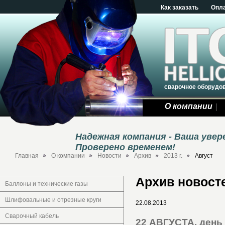
Как заказать
Опл
сварочное оборудо
О компании
Надежная компания - Ваша уве
Проверено временем!
Главная
О компании
Новости
Архив
2013 г.
Август
Архив новосте
Баллоны и технические газы
Шлифовальные и отрезные круги
22.08.2013
Сварочный кабель
22 АВГУСТА, день