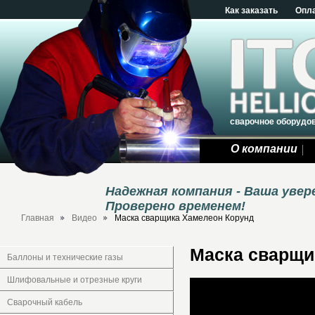
Как заказать
Опл
сварочное оборудо
О компании
Надежная компания - Ваша уве
Проверено временем!
Главная
Видео
Маска сварщика Хамелеон Корунд
Маска сварщи
Баллоны и технические газы
Шлифовальные и отрезные круги
Сварочный кабель