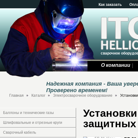
Как заказать
Опл
сварочное оборудо
О компании
Надежная компания - Ваша уве
Проверено временем!
Главная
Каталог
Электросварочное оборудование
Установки
Установки
Баллоны и технические газы
защитных 
Шлифовальные и отрезные круги
Сварочный кабель