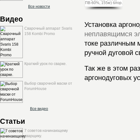
Все новости
Видео
Установка аргоно
Сварочный аппарат Svaris
неплавящимся э
158 Kombi Promo
токе различным м
ручной дуговой 
Краткий урок по сварке.
Так же в этом р
аргонодуговых ус
Выбор сварочной маски от
ForumHouse
Все видео
Статьи
7 советов начинающему
сварщику.