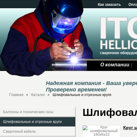
Как заказать
Опл
сварочное оборудо
О компании
Надежная компания - Ваша уве
Проверено временем!
Главная
Каталог
Шлифовальные и отрезные круги
Шлифовал
Баллоны и технические газы
Шлифовальные и отрезные круги
Круг 
Сварочный кабель