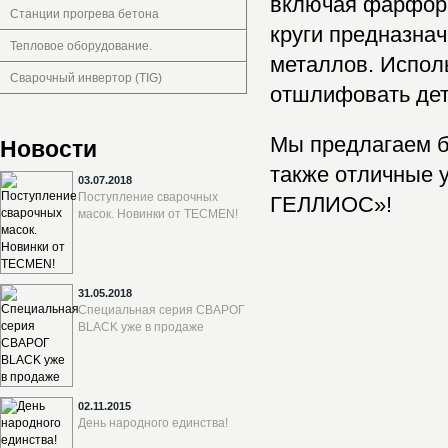
включая фарфор,
Станции прогрева бетона
круги предназна
Тепловое оборудование.
металлов. Испол
Сварочный инвертор (TIG)
отшлифовать дета
Мы предлагаем б
Новости
также отличные 
03.07.2018
Поступление сварочных
ГЕЛЛИОС»!
масок. Новинки от TECMEN!
31.05.2018
Специальная серия СВАРОГ
BLACK уже в продаже
02.11.2015
День народного единства!