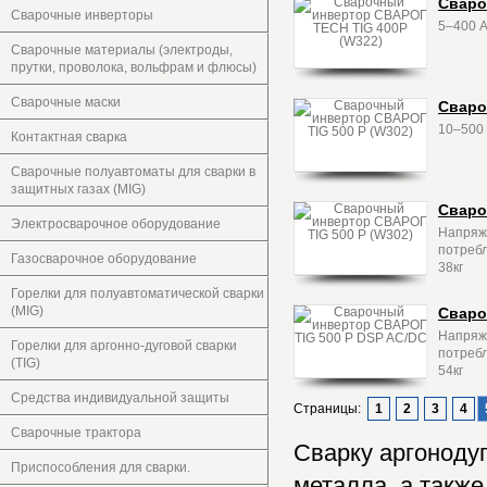
Сваро
Сварочные инверторы
5–400 А,
Сварочные материалы (электроды,
прутки, проволока, вольфрам и флюсы)
Сварочные маски
Сваро
10–500 
Контактная сварка
Сварочные полуавтоматы для сварки в
защитных газах (MIG)
Сваро
Электросварочное оборудование
Напряже
потребл
Газосварочное оборудование
38кг
Горелки для полуавтоматической сварки
(MIG)
Сваро
Напряже
Горелки для аргонно-дуговой сварки
потребл
(TIG)
54кг
Средства индивидуальной защиты
Страницы:
1
2
3
4
Сварочные трактора
Сварку аргонодуг
Приспособления для сварки.
металла, а такж