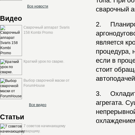
топа. При о
Все новости
сварочный а
Видео
2. Планиров
Сварочный аппарат Svaris
аргонодугов
158 Kombi Promo
является кр
процедура, 
если в проц
Краткий урок по сварке.
стоит обращ
автоподачей
Выбор сварочной маски от
ForumHouse
3. Охладит
агрегата. С
Все видео
непрерывной
Статьи
охлаждение
7 советов начинающему
сварщику.