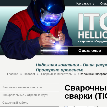
Как заказать
Опл
сварочное оборудо
О компании
Надежная компания - Ваша уве
Проверено временем!
Главная
Каталог
Сварочные инверторы
Сварочные инверторы
Сварочны
Баллоны и технические газы
сварки (TI
Шлифовальные и отрезные круги
Сварочный кабель