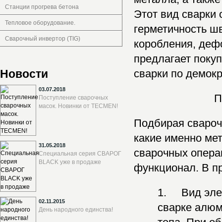
Станции прогрева бетона
Этот вид сварки 
Тепловое оборудование.
герметичность ш
Сварочный инвертор (TIG)
коробления, деф
предлагает поку
Новости
сварки по демок
03.07.2018
П
Поступление сварочных
масок. Новинки от TECMEN!
Подбирая сварочн
какие именно ме
31.05.2018
сварочных опера
Специальная серия СВАРОГ
BLACK уже в продаже
функционал. В пр
1. Вид элек
02.11.2015
сварке алюм
День народного единства!