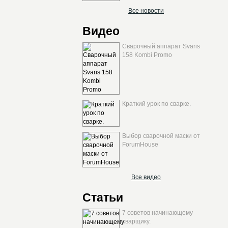
Все новости
Видео
Сварочный аппарат Svaris
158 Kombi Promo
Краткий урок по сварке.
Выбор сварочной маски от
ForumHouse
Все видео
Статьи
7 советов начинающему
сварщику.