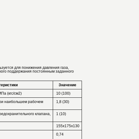
ьзуется для понижения давления газа,
ского поддержания постоянным заданного
теристики
Значение
Па (кгс/см2)
10 (100)
ри наибольшем рабочем
1,8 (30)
едохранительного клапана,
1 (10)
155x175x130
0,74