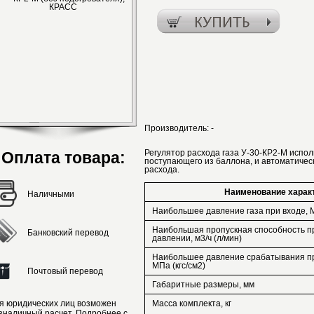
Производитель:
-
Регулятор расхода газа У-30-КР2-М испол
Оплата товара:
поступающего из баллона, и автоматиче
расхода.
Наименование харак
Наличными
Наибольшее давление газа при входе, М
Наибольшая пропускная способность п
Банковский перевод
давлении, м3/ч (л/мин)
Наибольшее давление срабатывания пр
МПа (кгс/см2)
Почтовый перевод
Габаритные размеры, мм
я юридических лиц возможен
Масса комплекта, кг
зналичный расчет. Подробнее с