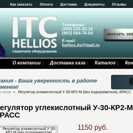
Как заказать
Оплата
Доставка
Документы
Отзывы
Телефоны:
(495) 225-32-16
(903) 664-76-84
E-mail:
hellios.itc@mail.ru
сварочное оборудование
О компании
Доставка газа
Каталог
Ко
ания - Ваша уверенность в работе
еменем!
 газов
Регулятор углекислотный У-30-КР2-М (без подогревателя), КРАСС
егулятор углекислотный У-30-КР2-М 
КРАСС
1150 руб.