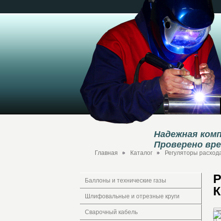
Надежная комп
Проверено вр
Главная
Каталог
Регуляторы расхода
Р
Баллоны и технические газы
Шлифовальные и отрезные круги
Сварочный кабель