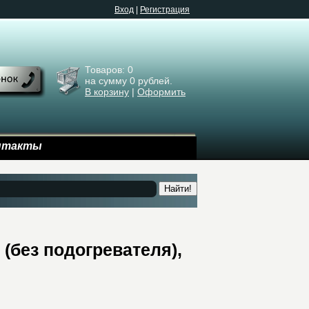
Bход
|
Регистрация
Товаров:
0
на сумму
0
рублей.
В корзину
|
Оформить
нтакты
Найти!
(без подогревателя),