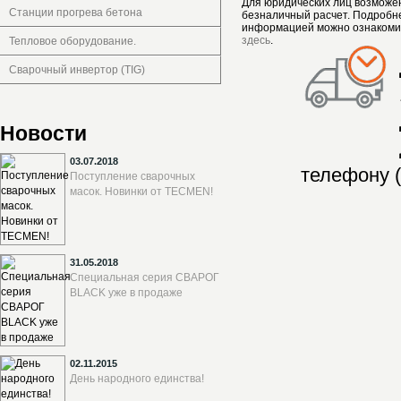
Для юридических лиц возможе
Станции прогрева бетона
безналичный расчет. Подробн
информацией можно ознакоми
здесь
.
Тепловое оборудование.
Сварочный инвертор (TIG)
Новости
03.07.2018
телефону (
Поступление сварочных
масок. Новинки от TECMEN!
31.05.2018
Специальная серия СВАРОГ
BLACK уже в продаже
02.11.2015
День народного единства!