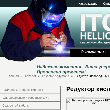
Как заказать
Опл
сварочное оборудо
О компании
Надежная компания - Ваша уве
Проверено временем!
Главная
Каталог
Газовые редуктора
Редуктор кислородный 
Редуктор кис
Баллоны и технические газы
Шлифовальные и отрезные круги
Сварочный кабель