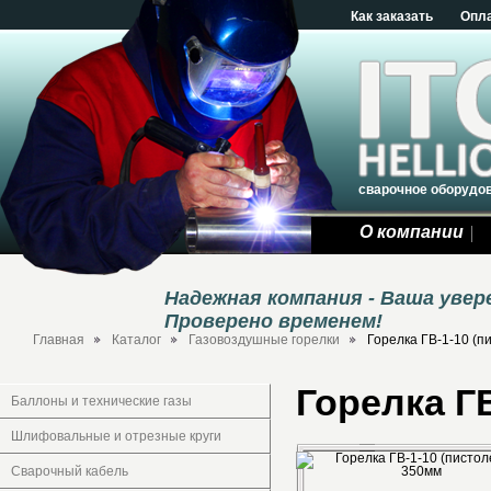
Как заказать
Опл
сварочное оборудо
О компании
Надежная компания - Ваша уве
Проверено временем!
Главная
Каталог
Газовоздушные горелки
Горелка ГВ-1-10 (п
Горелка Г
Баллоны и технические газы
Шлифовальные и отрезные круги
Сварочный кабель