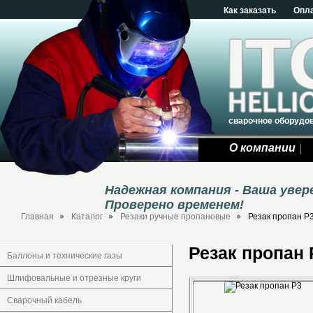
Как заказать
Опл
сварочное оборудо
О компании
Надежная компания - Ваша уве
Проверено временем!
Главная
Каталог
Резаки ручные пропановые
Резак пропан Р
Резак пропан 
Баллоны и технические газы
Шлифовальные и отрезные круги
Сварочный кабель