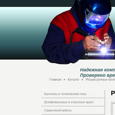
Надежная комп
Проверено вр
Главная
Каталог
Резаки ручные про
Р
Баллоны и технические газы
Шлифовальные и отрезные круги
Сварочный кабель