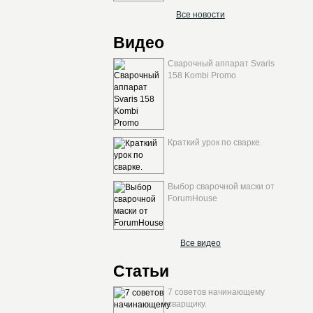
Все новости
Видео
Сварочный аппарат Svaris
158 Kombi Promo
Краткий урок по сварке.
Выбор сварочной маски от
ForumHouse
Все видео
Статьи
7 советов начинающему
сварщику.