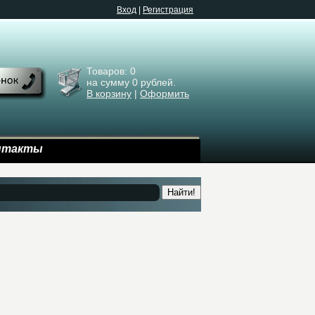
Bход
|
Регистрация
Товаров:
0
на сумму
0
рублей.
В корзину
|
Оформить
нтакты
Найти!