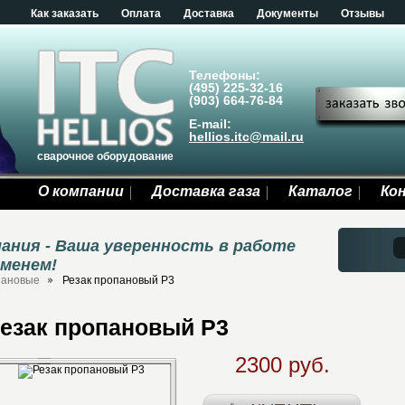
Как заказать
Оплата
Доставка
Документы
Отзывы
Телефоны:
(495) 225-32-16
(903) 664-76-84
E-mail:
hellios.itc@mail.ru
сварочное оборудование
О компании
Доставка газа
Каталог
Ко
ания - Ваша уверенность в работе
еменем!
пановые
Резак пропановый Р3
езак пропановый Р3
2300 руб.