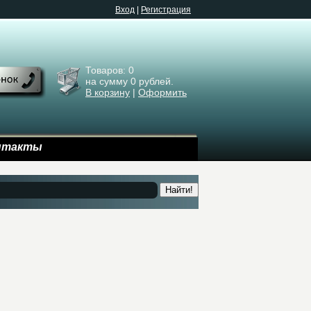
Bход
|
Регистрация
Товаров:
0
на сумму
0
рублей.
В корзину
|
Оформить
нтакты
Найти!