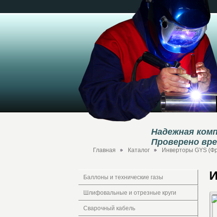
Надежная комп
Проверено вр
Главная
Каталог
Инверторы GYS (Ф
И
Баллоны и технические газы
Шлифовальные и отрезные круги
Сварочный кабель