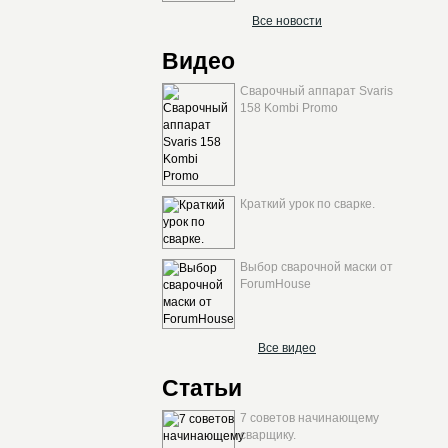
Все новости
Видео
Сварочный аппарат Svaris
158 Kombi Promo
Краткий урок по сварке.
Выбор сварочной маски от
ForumHouse
Все видео
Статьи
7 советов начинающему
сварщику.