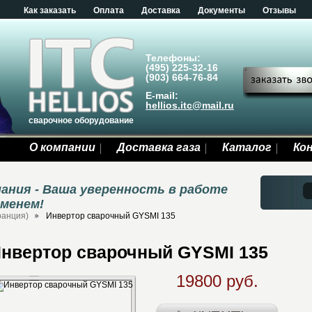
Как заказать
Оплата
Доставка
Документы
Отзывы
Телефоны:
(495) 225-32-16
(903) 664-76-84
E-mail:
hellios.itc@mail.ru
сварочное оборудование
О компании
Доставка газа
Каталог
Ко
ания - Ваша уверенность в работе
еменем!
ранция)
Инвертор сварочный GYSMI 135
нвертор сварочный GYSMI 135
19800 руб.