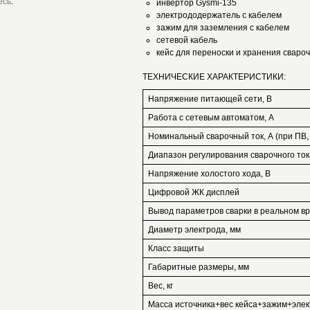
есь
.
инвертор Gysmi-135
электрододержатель с кабелем
зажим для заземления с кабелем
сетевой кабель
кейс для переноски и хранения сваро
ТЕХНИЧЕСКИЕ ХАРАКТЕРИСТИКИ:
Напряжение питающей сети, В
Работа с сетевым автоматом, А
Номинальный сварочный ток, А (при ПВ,
Диапазон регулирования сварочного ток
Напряжение холостого хода, В
Цифровой ЖК дисплей
Вывод параметров сварки в реальном в
Диаметр электрода, мм
Класс защиты
Габаритные размеры, мм
Вес, кг
Масса источника+вес кейса+зажим+элек