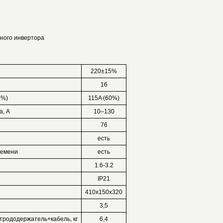
чного инвертора
220±15%
16
 %)
115A (60%)
а, А
10–130
76
есть
ремени
есть
1.6-3.2
IP21
410x150х320
3,5
трододержатель+кабель, кг
6,4