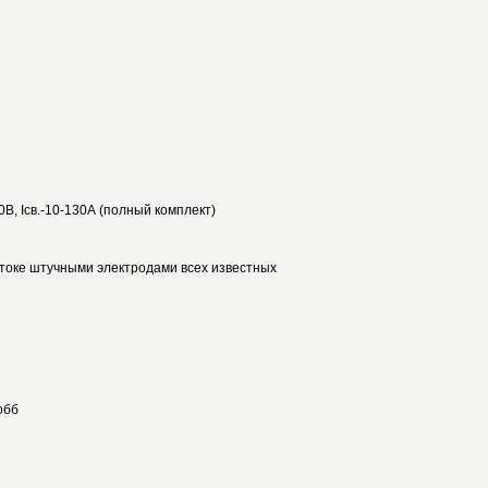
В, Iсв.-10-130А (полный комплект)
 токе штучными электродами всех известных
обб