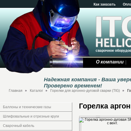
Как заказать
Опл
сварочное оборудо
О компании
Надежная компания - Ваша уве
Проверено временем!
Главная
Каталог
Горелки для аргонно-дуговой сварки (TIG)
Го
Горелка аргон
Баллоны и технические газы
Шлифовальные и отрезные круги
Сварочный кабель