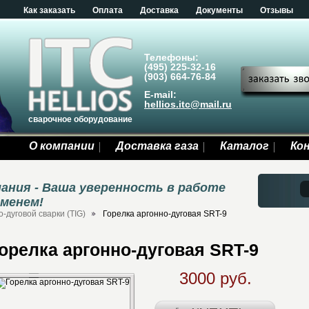
Как заказать
Оплата
Доставка
Документы
Отзывы
Телефоны:
(495) 225-32-16
(903) 664-76-84
E-mail:
hellios.itc@mail.ru
сварочное оборудование
О компании
Доставка газа
Каталог
Ко
ания - Ваша уверенность в работе
еменем!
-дуговой сварки (TIG)
Горелка аргонно-дуговая SRT-9
орелка аргонно-дуговая SRT-9
3000 руб.