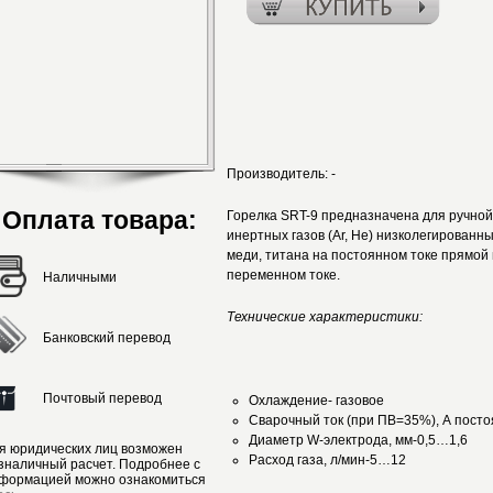
Производитель:
-
Оплата товара:
Горелка SRT-9 предназначена для ручной
инертных газов (Аr, Не) низколегированн
меди, титана на постоянном токе прямой
переменном токе.
Наличными
Технические характеристики:
Банковский перевод
Почтовый перевод
Охлаждение- газовое
Сварочный ток (при ПВ=35%), А пост
Диаметр W-электрода, мм-0,5…1,6
я юридических лиц возможен
Расход газа, л/мин-5…12
зналичный расчет. Подробнее с
формацией можно ознакомиться