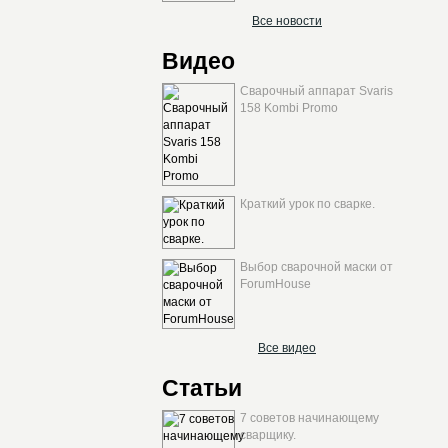
Все новости
Видео
Сварочный аппарат Svaris
158 Kombi Promo
Краткий урок по сварке.
Выбор сварочной маски от
ForumHouse
Все видео
Статьи
7 советов начинающему
сварщику.