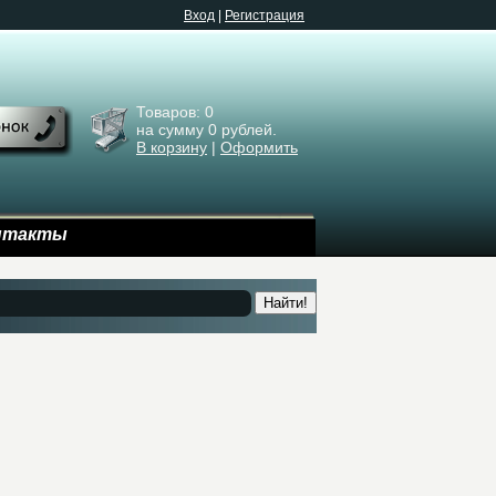
Bход
|
Регистрация
Товаров:
0
на сумму
0
рублей.
В корзину
|
Оформить
нтакты
Найти!