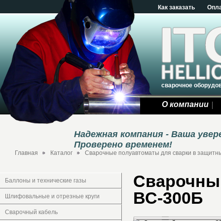
Как заказать
Опл
сварочное оборудо
О компании
Надежная компания - Ваша уве
Проверено временем!
Главная
Каталог
Сварочные полуавтоматы для сварки в защитны
Сварочный
Баллоны и технические газы
ВС-300Б
Шлифовальные и отрезные круги
Сварочный кабель