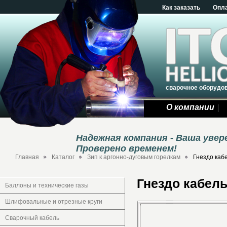
Как заказать
Опл
сварочное оборудо
О компании
Надежная компания - Ваша уве
Проверено временем!
Главная
Каталог
Зип к аргонно-дуговым горелкам
Гнездо каб
Гнездо кабел
Баллоны и технические газы
Шлифовальные и отрезные круги
Сварочный кабель