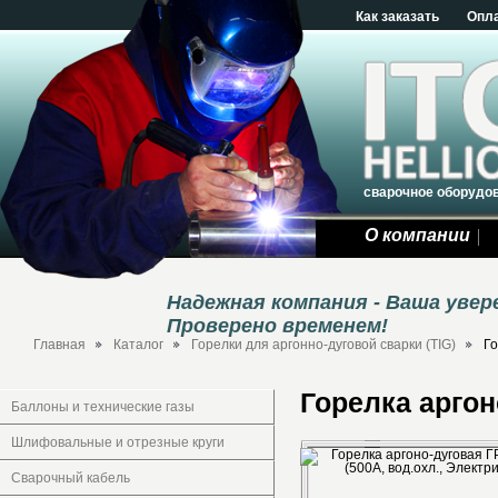
Как заказать
Опл
сварочное оборудо
О компании
Надежная компания - Ваша уве
Проверено временем!
Главная
Каталог
Горелки для аргонно-дуговой сварки (TIG)
Го
Горелка аргон
Баллоны и технические газы
Шлифовальные и отрезные круги
Сварочный кабель