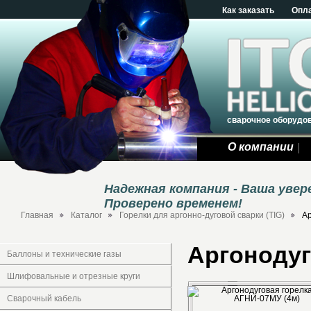
Как заказать
Опл
сварочное оборудо
О компании
Надежная компания - Ваша уве
Проверено временем!
Главная
Каталог
Горелки для аргонно-дуговой сварки (TIG)
Ар
Аргонодуг
Баллоны и технические газы
Шлифовальные и отрезные круги
Сварочный кабель