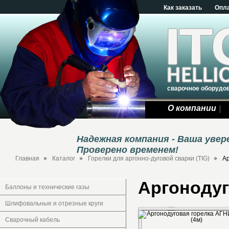
Как заказать
Опл
сварочное оборудо
О компании
Надежная компания - Ваша уве
Проверено временем!
Главная
Каталог
Горелки для аргонно-дуговой сварки (TIG)
Ар
Аргонодуг
Баллоны и технические газы
Шлифовальные и отрезные круги
Сварочный кабель