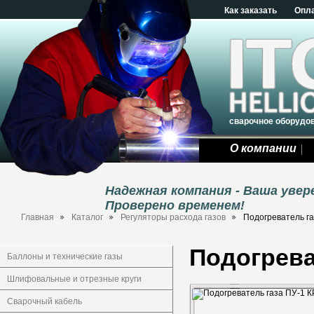
Как заказать
Опл
сварочное оборудо
О компании
Надежная компания - Ваша уве
Проверено временем!
Главная
Каталог
Регуляторы расхода газов
Подогреватель г
Подогрева
Баллоны и технические газы
Шлифовальные и отрезные круги
Сварочный кабель