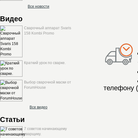
Все новости
Видео
Сварочный аппарат Svaris
158 Kombi Promo
Краткий урок по сварке.
Выбор сварочной маски от
телефону (
ForumHouse
Все видео
Статьи
7 советов начинающему
сварщику.