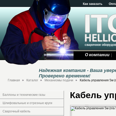
Как заказать
Опл
сварочное оборудо
О компании
Надежная компания - Ваша уве
Проверено временем!
Главная
Каталог
Механизмы подачи
Кабель управления 5м (
Кабель уп
Баллоны и технические газы
Шлифовальные и отрезные круги
Сварочный кабель