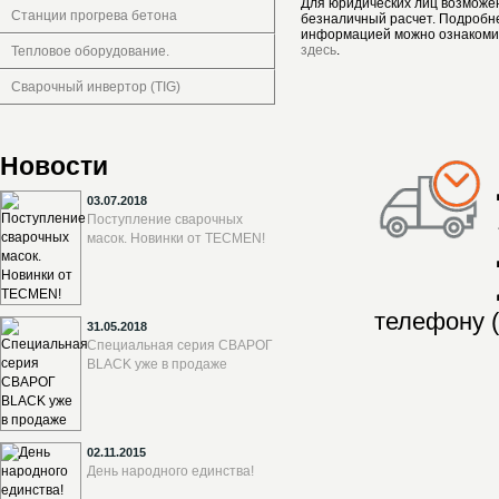
Для юридических лиц возможе
Станции прогрева бетона
безналичный расчет. Подробн
информацией можно ознакоми
здесь
.
Тепловое оборудование.
Сварочный инвертор (TIG)
Новости
03.07.2018
Поступление сварочных
масок. Новинки от TECMEN!
телефону (
31.05.2018
Специальная серия СВАРОГ
BLACK уже в продаже
02.11.2015
День народного единства!