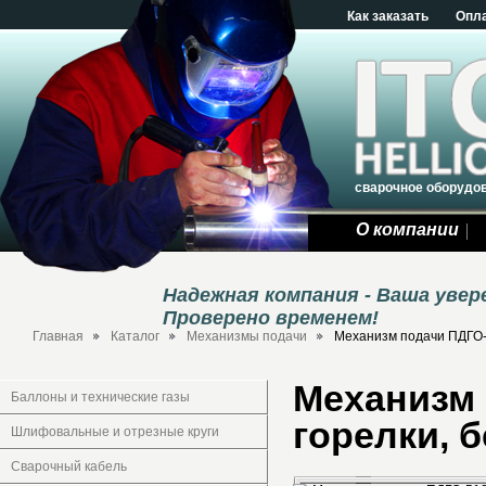
Как заказать
Опл
сварочное оборудо
О компании
Надежная компания - Ваша уве
Проверено временем!
Главная
Каталог
Механизмы подачи
Механизм подачи ПДГО-5
Механизм 
Баллоны и технические газы
горелки, б
Шлифовальные и отрезные круги
Сварочный кабель